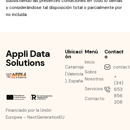
subsistiendo las presentes condiciones en todo lo demás
y considerándose tal disposición total o parcialmente por
no incluida.
Appli Data
Ubicaci
Menú
Contact
ón
o
Solutions
Inicio
Catarroja
contact
Sobre
(Valencia
+
Nosotros
), España
(34)
Servicios
653
856
Contacto
208
Financiado por la Unión
Europea – NextGenerationEU