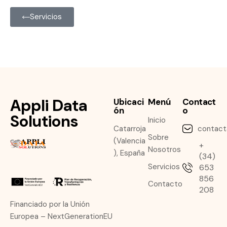
Servicios
Appli Data
Ubicaci
Menú
Contact
ón
o
Solutions
Inicio
Catarroja
contact
Sobre
(Valencia
+
Nosotros
), España
(34)
Servicios
653
856
Contacto
208
Financiado por la Unión
Europea – NextGenerationEU